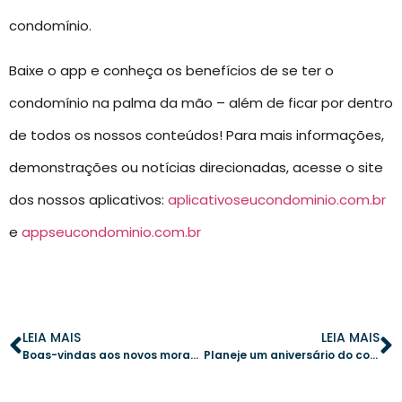
condomínio.
Baixe o app e conheça os benefícios de se ter o
condomínio na palma da mão – além de ficar por dentro
de todos os nossos conteúdos! Para mais informações,
demonstrações ou notícias direcionadas, acesse o site
dos nossos aplicativos:
aplicativoseucondominio.com.br
e
appseucondominio.com.br
LEIA MAIS
LEIA MAIS
Boas-vindas aos novos moradores: construindo uma comunidade unida e acolhedora
Planeje um aniversário do condomínio com criatividade e eficiência