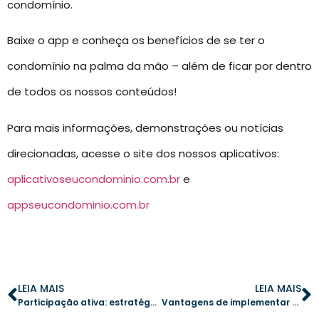
condomínio.
Baixe o app e conheça os benefícios de se ter o
condomínio na palma da mão – além de ficar por dentro
de todos os nossos conteúdos!
Para mais informações, demonstrações ou notícias
direcionadas, acesse o site dos nossos aplicativos:
aplicativoseucondominio.com.br
e
appseucondominio.com.br
LEIA MAIS
LEIA MAIS
Participação ativa: estratégias para aumentar o engajamento em assembleias virtuais
Vantagens de implementar um plano de emergência para casos de furto em condomínios