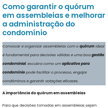
Como garantir o quórum
em assembleias e melhorar
a administração do
condomínio
Convocar e organizar assembleias com o
quórum
ideal
é fundamental para decisões válidas e uma boa
gestão
condominial
. escubra como um
aplicativo para
condomínio
pode facilitar o processo, engajar
condôminos e garantir votações eficazes.
A importância do quórum em assembleias
Para que decisões tomadas em assembleias sejam