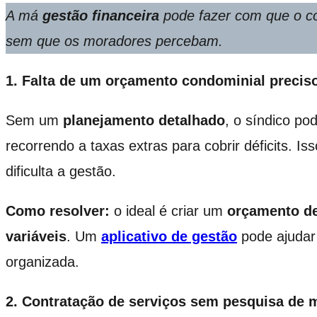
A má
gestão financeira
pode fazer com que o co
sem que os moradores percebam.
1. Falta de um orçamento condominial precis
Sem um
planejamento detalhado
, o síndico po
recorrendo a taxas extras para cobrir déficits. I
dificulta a gestão.
Como resolver:
o ideal é criar um
orçamento de
variáveis
. Um
aplicativo de gestão
pode ajudar
organizada.
2. Contratação de serviços sem pesquisa de 