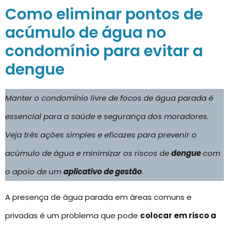
Como eliminar pontos de
acúmulo de água no
condomínio para evitar a
dengue
Manter o condomínio livre de focos de água parada é
essencial para a saúde e segurança dos moradores.
Veja três ações simples e eficazes para prevenir o
acúmulo de água e minimizar os riscos de
dengue
com
o apoio de um
aplicativo de gestão
.
A presença de água parada em áreas comuns e
privadas é um problema que pode
colocar em risco a