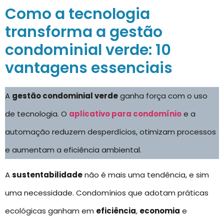
Como a tecnologia
transforma a gestão
condominial verde: 10
vantagens essenciais
A
gestão condominial verde
ganha força com o uso
de tecnologia. O
aplicativo para condomínio
e a
automação reduzem desperdícios, otimizam processos
e aumentam a eficiência ambiental.
A
sustentabilidade
não é mais uma tendência, e sim
uma necessidade. Condomínios que adotam práticas
ecológicas ganham em
eficiência
,
economia
e