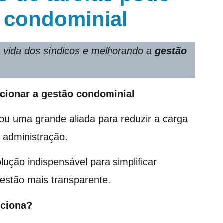
o condominial
a vida dos síndicos e melhorando a
gestão
cionar a gestão condominial
ou uma grande aliada para reduzir a carga
a administração.
ção indispensável para simplificar
stão mais transparente.
nciona?