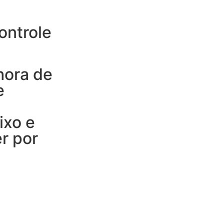
ontrole
hora de
e
ixo e
r por