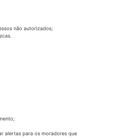
essos não autorizados;
icas.
mento;
iar alertas para os moradores que