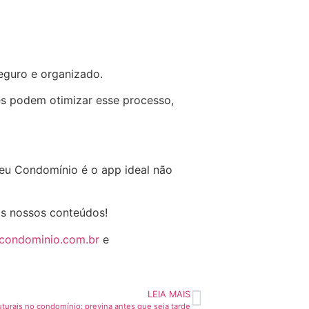
eguro e organizado.
res podem otimizar esse processo,
Seu Condomínio é o app ideal não
os nossos conteúdos!
ucondominio.com.br
e
LEIA MAIS
turais no condomínio: previna antes que seja tarde