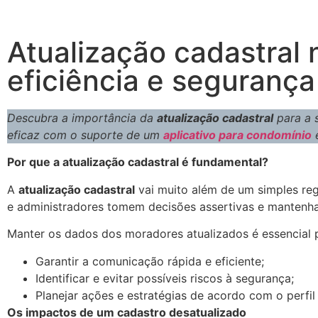
Atualização cadastral 
eficiência e segurança
Descubra a importância da
atualização cadastral
para a 
eficaz com o suporte de um
aplicativo para condomínio
e
Por que a atualização cadastral é fundamental?
A
atualização cadastral
vai muito além de um simples reg
e administradores tomem decisões assertivas e mantenh
Manter os dados dos moradores atualizados é essencial 
Garantir a comunicação rápida e eficiente;
Identificar e evitar possíveis riscos à segurança;
Planejar ações e estratégias de acordo com o perfi
Os impactos de um cadastro desatualizado