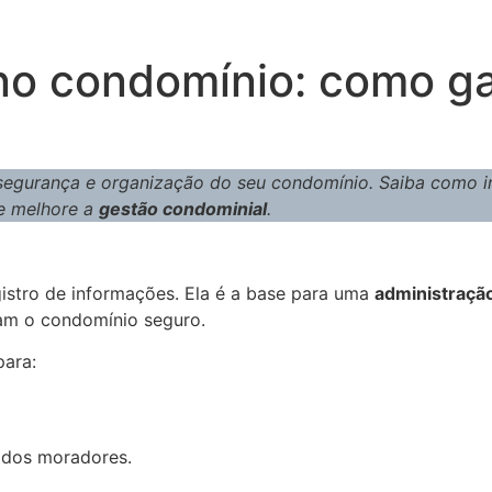
no condomínio: como ga
segurança e organização do seu condomínio. Saiba como 
 melhore a
gestão condominial
.
istro de informações. Ela é a base para uma
administração
am o condomínio seguro.
para:
l dos moradores.