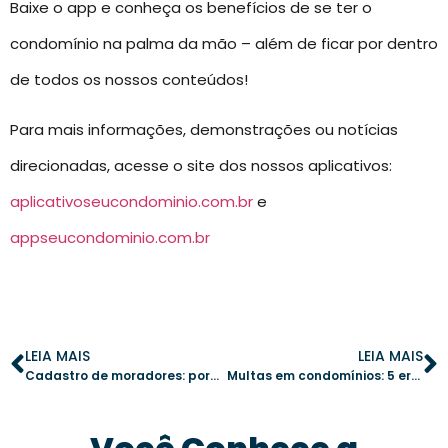
Baixe o app e conheça os benefícios de se ter o
condomínio na palma da mão – além de ficar por dentro
de todos os nossos conteúdos!
Para mais informações, demonstrações ou notícias
direcionadas, acesse o site dos nossos aplicativos:
aplicativoseucondominio.com.br
e
appseucondominio.com.br
LEIA MAIS
LEIA MAIS
Cadastro de moradores: por que manter os dados sempre atualizados é essencial
Multas em condomínios: 5 erros que podem gerar conflitos e como evitá-los