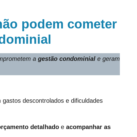
 não podem cometer
dominial
mprometem a
gestão condominial
e geram
gastos descontrolados e dificuldades
orçamento detalhado
e
acompanhar as