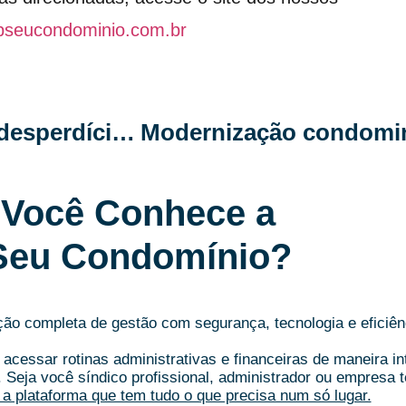
pseucondominio.com.br
6 soluções inteligentes para evitar desperdício de água no condomínio
Você Conhece a
Seu Condomínio?
o completa de gestão com segurança, tecnologia e eficiên
acessar rotinas administrativas e financeiras de maneira i
.
Seja você síndico profissional, administrador ou empresa t
a plataforma que tem tudo o que precisa num só lugar.