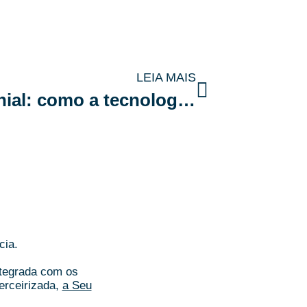
LEIA MAIS
Modernização condominial: como a tecnologia está revolucionando a gestão
cia.
ntegrada com os
erceirizada,
a Seu