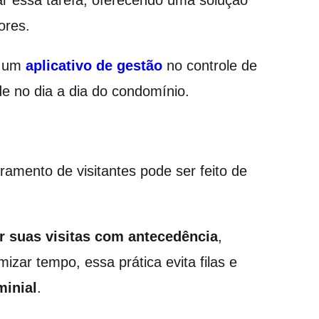
ar essa tarefa, oferecendo uma solução
ores.
ar um
aplicativo de gestão
no controle de
e no dia a dia do condomínio.
tramento de visitantes pode ser feito de
ar suas visitas com antecedência
,
izar tempo, essa prática evita filas e
inial
.