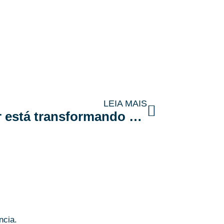
LEIA MAIS
Como a antena veicular está transformando o acesso de veículos em condomínios modernos
ncia.